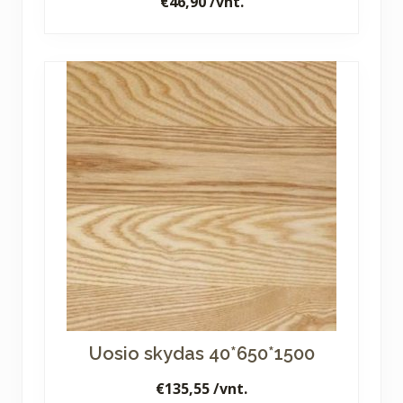
€
46,90
/vnt.
Uosio skydas 40*650*1500
€
135,55
/vnt.