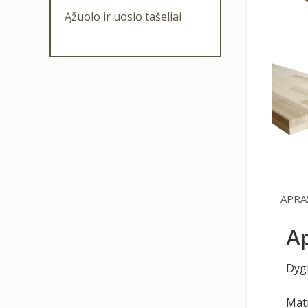
Ąžuolo ir uosio tašeliai
APRA
A
Dygi
Mat