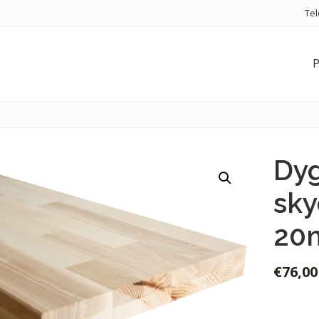
Te
P
Dyg
sky
20m
€
76,00