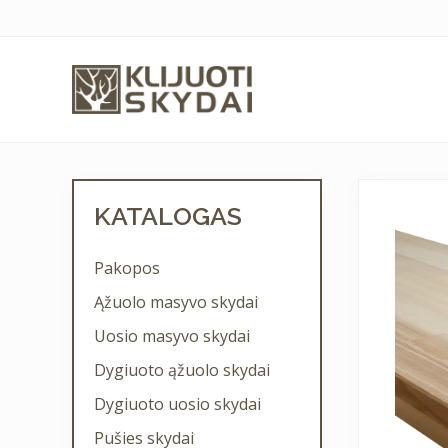
Skip
Skip
Skip
to
to
to
right
main
primary
header
content
sidebar
navigation
Mediena
jūsų
namų
Primary
jaukumui
KATALOGAS
Sidebar
Pakopos
Ąžuolo masyvo skydai
Uosio masyvo skydai
Dygiuoto ąžuolo skydai
Dygiuoto uosio skydai
Pušies skydai