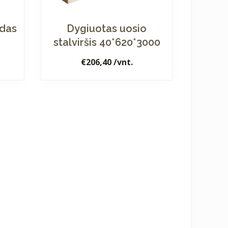
ydas
Dygiuotas uosio
stalviršis 40*620*3000
€
206,40
/vnt.