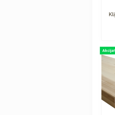
Kl
Akcija!