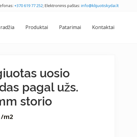
lefonas:
+370 619 77 252
; Elektroninis paštas:
info@klijuotiskydai.lt
Bef
Hea
radžia
Produktai
Patarimai
Kontaktai
iuotas uosio
das pagal užs.
m storio
/m2