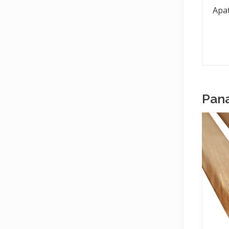
Apat
Pana