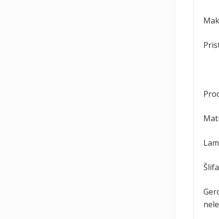
Mak
Pris
Pro
Matm
Lame
Šlif
Gero
nele