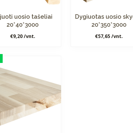
ijuoti uosio tašeliai
Dygiuotas uosio sk
20*40*3000
20*350*3000
€
9,20
/vnt.
€
57,65
/vnt.