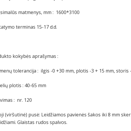
simalūs matmenys, mm : 1600*3100
tatymo terminas 15-17 d.d.
dukto kokybės aprašymas :
enų tolerancija : ilgis -0 +30 mm, plotis -3 + 15 mm, storis
lių plotis : 40-65 mm
avimas : nr. 120
ji (viršutinė) pusė: Leidžiamos pavienės šakos iki 8 mm sk
idžiami. Glaistas rudos spalvos.