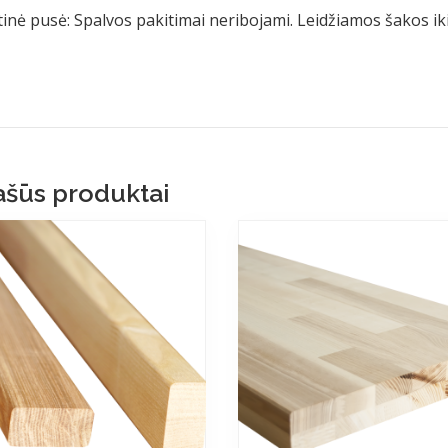
inė pusė: Spalvos pakitimai neribojami. Leidžiamos šakos i
šūs produktai